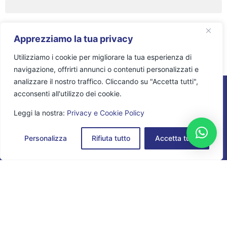
Apprezziamo la tua privacy
Utilizziamo i cookie per migliorare la tua esperienza di
navigazione, offrirti annunci o contenuti personalizzati e
analizzare il nostro traffico. Cliccando su "Accetta tutti",
acconsenti all'utilizzo dei cookie.
Quando si programma un
Leggi la nostra:
Privacy e Cookie Policy
viaggio offriamo
Personalizza
Rifiuta tutto
Accetta tutto
Confronto
Organizzazione
Supporto
Parlare insieme
Ti aiutiamo a
Hai dubbi su